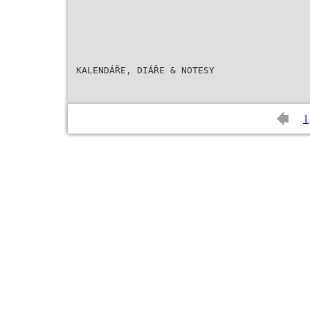
KALENDÁŘE, DIÁŘE & NOTESY
1